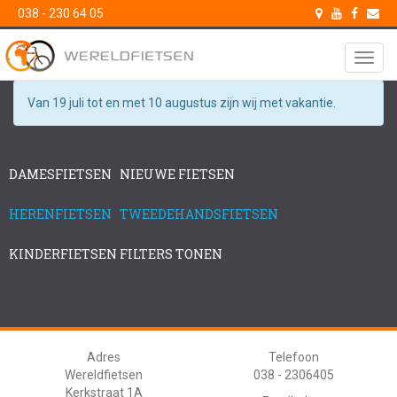
038 - 230 64 05
Toggl
navig
Van 19 juli tot en met 10 augustus zijn wij met vakantie.
DAMESFIETSEN
NIEUWE FIETSEN
HERENFIETSEN
TWEEDEHANDSFIETSEN
KINDERFIETSEN
FILTERS TONEN
Adres
Telefoon
Wereldfietsen
038 - 2306405
Kerkstraat 1A